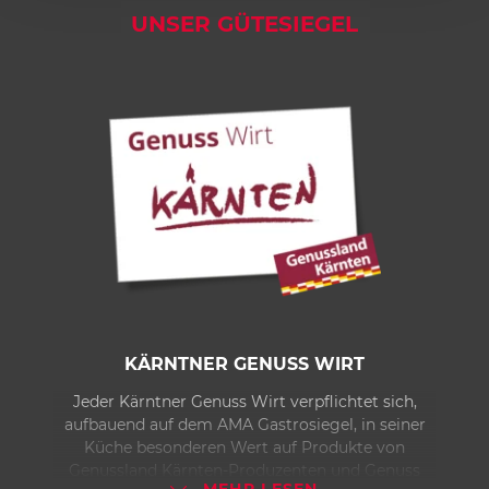
4
UNSER GÜTESIEGEL
5
KÄRNTNER GENUSS WIRT
Jeder Kärntner Genuss Wirt verpflichtet sich,
aufbauend auf dem AMA Gastrosiegel, in seiner
Küche besonderen Wert auf Produkte von
Genussland Kärnten-Produzenten und Genuss
MEHR LESEN