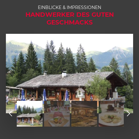
EINBLICKE & IMPRESSIONEN
HANDWERKER DES GUTEN
GESCHMACKS
1
2
1
3
2
4
3
5