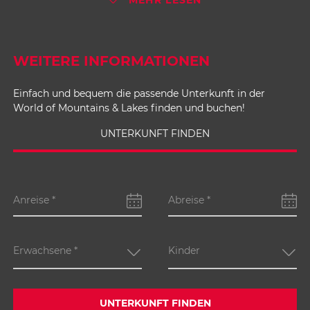
Regions-Spezialitäten zu legen. Qualität und
Herkunft sind oberstes Gebot: Milch, Butter,
Topfen, Schlagobers, Eier, Obst, Gemüse,
Süßwasserfisch, Rind- und Schweinefleisch
WEITERE INFORMATIONEN
müssen aus Kärnten bzw. aus Österreich sein. Die
Kontrolle wird durch die AMA (Agrarmarkt
Austria) durchgeführt.
Einfach und bequem die passende Unterkunft in der
World of Mountains & Lakes finden und buchen!
UNTERKUNFT FINDEN
Anreise
*
Abreise
*
Erwachsene
*
Kinder
UNTERKUNFT FINDEN