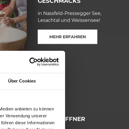
GESCHMACKS
in Nassfeld-Pressegger See,
Lesachtal und Weissensee!
MEHR ERFAHREN
G
e
ni
e
ß
e
n
&
U
r
l
a
u
Über Cookies
b
 Medien anbieten zu können
hrer Verwendung unserer
SINNESÖFFNER
 führen diese Informationen