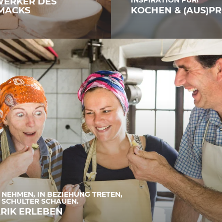
INSPIRATION PUR!
ERKER DES
MACKS
KOCHEN & (AUS)P
T NEHMEN, IN BEZIEHUNG TRETEN,
 SCHULTER SCHAUEN.
RIK ERLEBEN