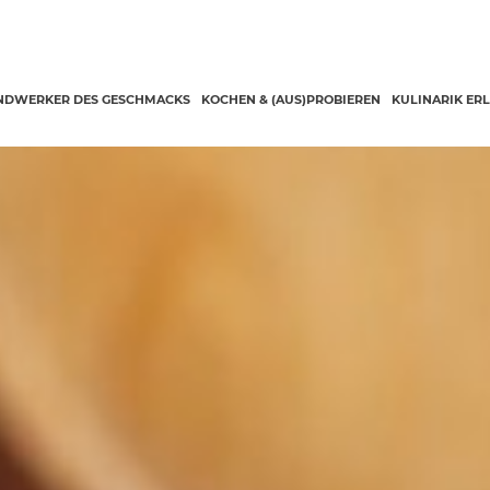
NDWERKER DES GESCHMACKS
KOCHEN & (AUS)PROBIEREN
KULINARIK ER