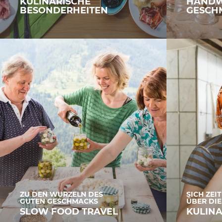
KULINARISCHE
HANDW
BESONDERHEITEN
GESCH
ZU DEN WURZELN DES
SICH ZEI
GUTEN GESCHMACKS
ÜBER DIE
SLOW FOOD TRAVEL
KULINA