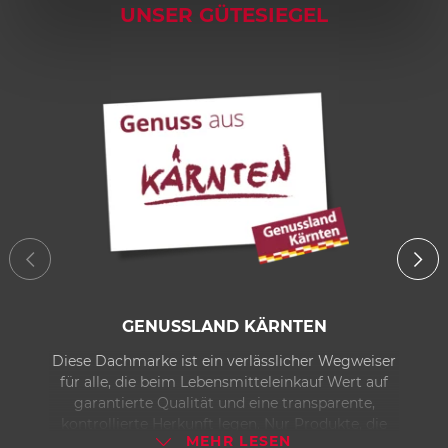
1
UNSER GÜTESIEGEL
2
GENUSSLAND KÄRNTEN
Diese Dachmarke ist ein verlässlicher Wegweiser
für alle, die beim Lebensmitteleinkauf Wert auf
garantierte Qualität und eine transparente,
kontrollierte Herkunft legen. Nur Produkte, die
MEHR LESEN
nach klar definierten Kriterien heranwachsen,