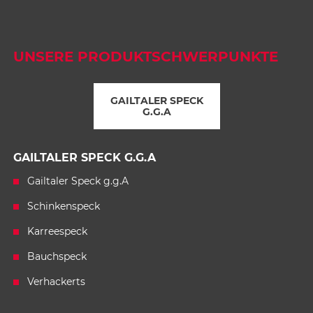
reifen und verarbeitet werden, dürfen diese Marke
1
führen. Zu finden sind Genussland Kärnten-
2
Produkte bei den Lizenzbetrieben – Bauern und
UNSERE PRODUKTSCHWERPUNKTE
Lebensmittelverarbeitern, Hofläden,
3
Buschenschenken und in ausgesuchten
Lebensmittelgeschäften.
GAILTALER SPECK
G.G.A
GAILTALER SPECK G.G.A
Gailtaler Speck g.g.A
Schinkenspeck
Karreespeck
Bauchspeck
Verhackerts