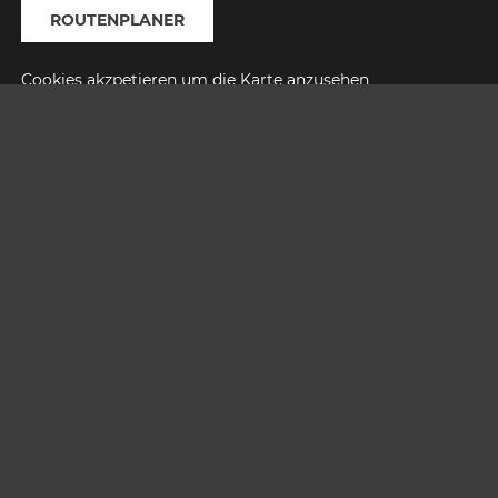
ROUTENPLANER
Cookies akzpetieren um die Karte anzusehen
MARKETING COOKIES AKZEPTIEREN
SEITE TEILEN