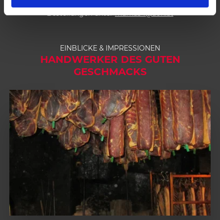
l
Bestellungen unter
markus4@aon.at
EINBLICKE & IMPRESSIONEN
HANDWERKER DES GUTEN
GESCHMACKS