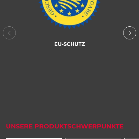
EU-SCHUTZ
1
2
UNSERE PRODUKTSCHWERPUNKTE
3