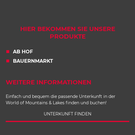
Chili-Spaghetti
1
2
HIER BEKOMMEN SIE UNSERE
3
PRODUKTE
4
5
AB HOF
6
BAUERNMARKT
7
8
9
WEITERE INFORMATIONEN
Einfach und bequem die passende Unterkunft in der
World of Mountains & Lakes finden und buchen!
UNTERKUNFT FINDEN