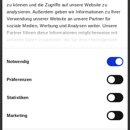
zu können und die Zugriffe auf unsere Website zu
analysieren. Außerdem geben wir Informationen zu Ihrer
Verwendung unserer Website an unsere Partner für
soziale Medien, Werbung und Analysen weiter. Unsere
Partner führen diese Informationen möglicherweise mit
weiteren Daten zusammen, die Sie ihnen bereitgestellt
haben oder die sie im Rahmen Ihrer Nutzung der Dienste
BIO-BERGBAUERNHOF KLEIN
gesammelt haben.
E
LENZHOF
Notwendig
i
n
w
Präferenzen
i
l
l
Statistiken
Bio-Bergbauernhof Steiner
i
g
Markus Steiner, "Klein Lenzhof"
Marketing
u
Unser biologisch bewirtschafteter Bio-Bergbauernhof
n
befindet sich auf ca. 1080 Meter Seehöhe, oberhalb von