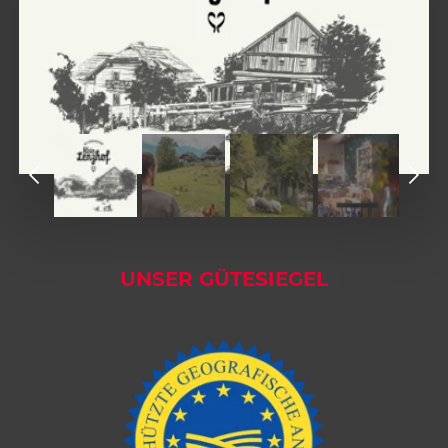
1
2
1
3
2
4
3
5
4
UNSER GÜTESIEGEL
6
5
7
6
8
7
8