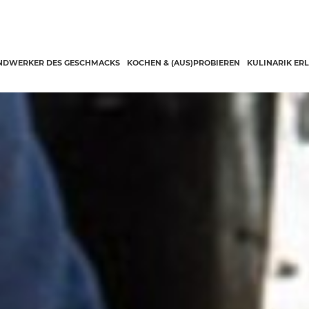
ELLE SEITE)
NDWERKER DES GESCHMACKS
KOCHEN & (AUS)PROBIEREN
KULINARIK ER