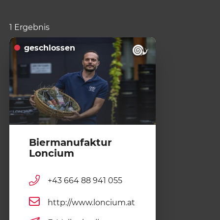
1 Ergebnis
geschlossen
Biermanufaktur
Loncium
+43 664 88 941 055
http://www.loncium.at