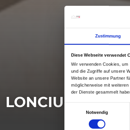
Zustimmung
Diese Webseite verwendet 
Wir verwenden Cookies, um I
und die Zugriffe auf unsere 
Website an unsere Partner fü
möglicherweise mit weiteren
der Dienste gesammelt habe
LONCIUM - DAS 
E
Notwendig
i
n
w