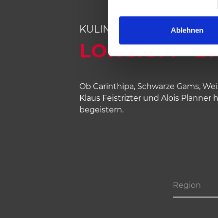
i
l
KULINARISCHER GENUSS
l
Ablehnen
i
LONCIUM - D
g
u
n
Ob Carinthipa, Schwarze Gams, Weiz
g
Klaus Feistrizter und Alois Planner
s
begeistern.
a
u
s
w
a
h
l
Region